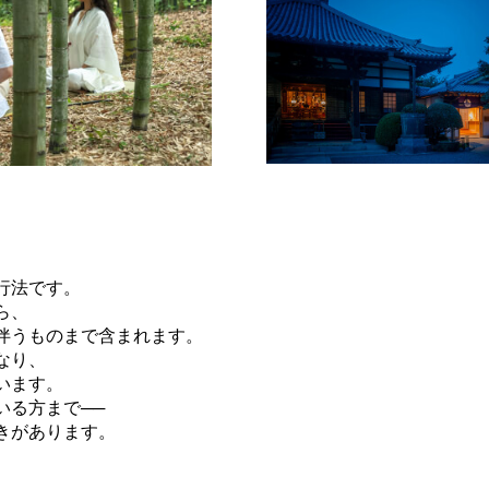
行法です。
ら、
伴うものまで含まれます。
なり、
います。
いる方まで──
きがあります。