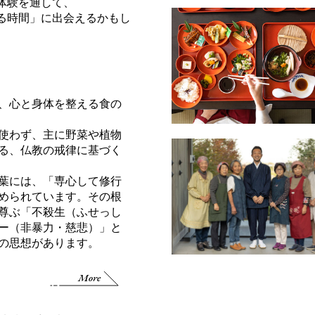
体験を通して、
る時間」に出会えるかもし
、心と身体を整える食の
使わず、主に野菜や植物
る、仏教の戒律に基づく
葉には、「専心して修行
められています。その根
尊ぶ「不殺生（ふせっし
ー（非暴力・慈悲）」と
の思想があります。
More
す。