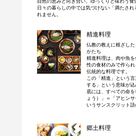
自然の恵みと向き合い、ゆっくりと味わう食
日々の暮らしの中では気づけない「満たされ
れません。
精進料理
仏教の教えに根ざした
かたち
精進料理は、肉や魚を
性の食材のみで作られ
伝統的な料理です。
この「精進」という言
する」という意味が込
底には、すべての命を
ょう）」＝「アヒンサ
いうサンスクリット語
精進料理の2つのかたち
郷土料理
精進料理には、大きく2つのかたちがありま