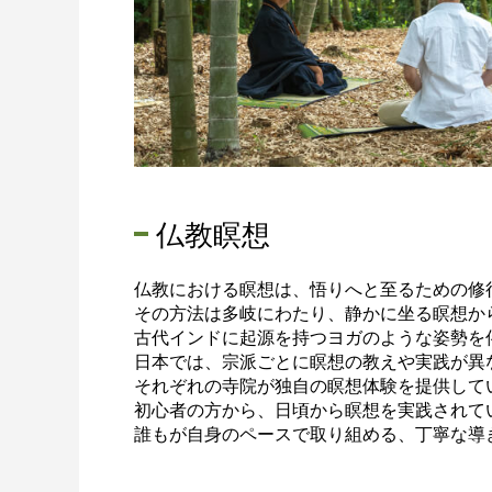
仏教瞑想
仏教における瞑想は、悟りへと至るための修
その方法は多岐にわたり、静かに坐る瞑想か
古代インドに起源を持つヨガのような姿勢を
日本では、宗派ごとに瞑想の教えや実践が異
それぞれの寺院が独自の瞑想体験を提供して
初心者の方から、日頃から瞑想を実践されて
誰もが自身のペースで取り組める、丁寧な導