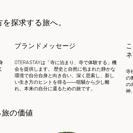
方を探求する旅へ。
ブランドメッセージ
こ
ネ
身
OTERA STAYは「寺に泊まり、寺で体験する」機
く
会を提供します。 歴史と自然に包まれた静かな
寺
環境で自分自身と向き合い、深く思索し、新し
の
い生き方のヒントを得る――喧騒から少し離
の
れ、本来の自分に還るための旅です。
神
する旅の価値