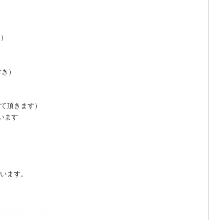
加）
付き）
て頂きます）
います
います。