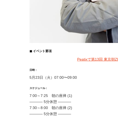
◼︎ イベント要項
Peatixで第13回 東
日時：
5月23日（火）07:00〜09:00
スケジュール：
7:00～7:25 朝の座禅 (1)
———– 5分休憩 ———–
7:30～8:00 朝の座禅 (2)
———– 5分休憩 ———–