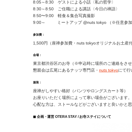
8:05～8:30 ゲストによる小話〈私の哲学〉
8:30～8:50 ご住職による講話〈今日の禅語〉
8:50〜9:00 軽食＆集合写真撮影
9:00～ ミートアップ @nuts tokyo （※任意参
参加費：
1,500円（座禅参加費・nuts tokyoオリジナルお土産
会場：
東京都渋谷区のお寺（※申込時に場所のご連絡をさせ
懇親会は広尾にあるナッツ専門店・
nuts tokyo
にて行
服装：
座禅がしやすい格好（パンツやロングスカート等）
お座りいただく場所によって寒い場合がございます。
心配な方は、ストールなどがございますと良いかと思
◼︎ 企画・運営 OTERA STAY / お寺ステイについて