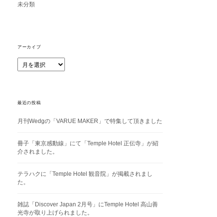
未分類
アーカイブ
ア
ー
カ
イ
ブ
最近の投稿
月刊Wedgの「VARUE MAKER」で特集して頂きました
冊子「東京感動線」にて「Temple Hotel 正伝寺」が紹
介されました。
テラハクに「Temple Hotel 観音院」が掲載されまし
た。
雑誌「Discover Japan 2月号」にTemple Hotel 高山善
光寺が取り上げられました。