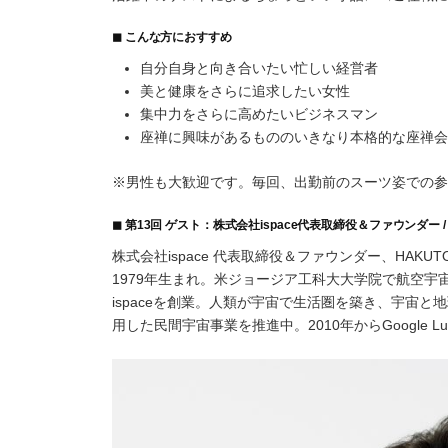
◼︎ こんな方におすすめ
自分自身と向き合いたい忙しい経営者
美と健康をさらに追求したい女性
集中力をさらに高めたいビジネスマン
座禅に興味があるもののいきなり本格的な座禅会
※男性も大歓迎です。毎回、出勤前のスーツ姿での参
◼︎ 第13回 ゲスト：株式会社ispace代表取締役＆ファウンダー 
株式会社ispace 代表取締役＆ファウンダー、HAKUT
1979年生まれ。米ジョージア工科大大学院で航空
ispaceを創業。人類が宇宙で生活圏を築き、宇宙
用した民間宇宙事業を推進中。2010年からGoogle Lu