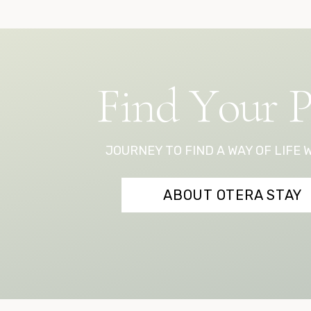
F
i
n
d
Y
o
u
r
JOURNEY TO FIND A WAY OF LIFE 
ABOUT OTERA STAY