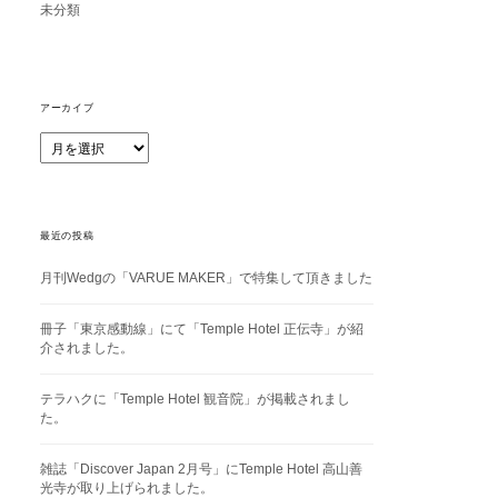
未分類
アーカイブ
ア
ー
カ
イ
ブ
最近の投稿
月刊Wedgの「VARUE MAKER」で特集して頂きました
冊子「東京感動線」にて「Temple Hotel 正伝寺」が紹
介されました。
テラハクに「Temple Hotel 観音院」が掲載されまし
た。
雑誌「Discover Japan 2月号」にTemple Hotel 高山善
光寺が取り上げられました。