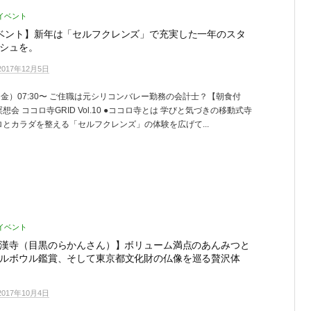
イベント
ベント】新年は「セルフクレンズ」で充実した一年のスタ
シュを。
2017年12月5日
（金）07:30〜 ご住職は元シリコンバレー勤務の会計士？【朝食付
想会 ココロ寺GRID Vol.10 ●ココロ寺とは 学びと気づきの移動式寺
とカラダを整える「セルフクレンズ」の体験を広げて...
イベント
漢寺（目黒のらかんさん）】ボリューム満点のあんみつと
ルボウル鑑賞、そして東京都文化財の仏像を巡る贅沢体
2017年10月4日