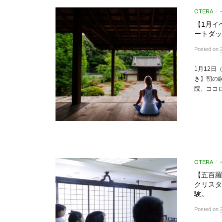
OTERA
/
【1月イ
ートダッ
Posted
on
1月12日
き】朝の瞑
院。ココロ
OTERA
/
【五百羅
クリスタ
験。
Posted
on