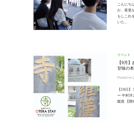
こんにち
か、夜更か
もしこれ
いた...
イベント
【9月】
甘味の本
Posted
on
【19日】
ー 中村洋
鑑賞 【開催