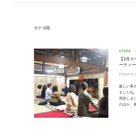
タグ:
目黒
OTERA
/
【3月イ
ーティー
Posted
on
厳しい寒
ましたね
用意しま
のほか、春.