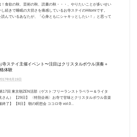
は！食欲の秋、芸術の秋、読書の秋・・・、やりたいことが多いせい
し続きで睡眠の大切さを痛感しているお寺ステイのHitomiです。
を読んでいるあなたが、「心身ともにシャキッとしたい！」と思って
お寺ステイ主催イベント〜注目はクリスタルボウル演奏＋
格体験
2017年8月19日
 第17回 東京朝ZEN活部（ゲスト:フリーランストラベラー＆ライタ
太さん） 【29日】 〈特別企画〉お寺で甘味とクリスタルボウル音楽
終了】 【8日】 朝の瞑想会 ココロ寺 vol.0...