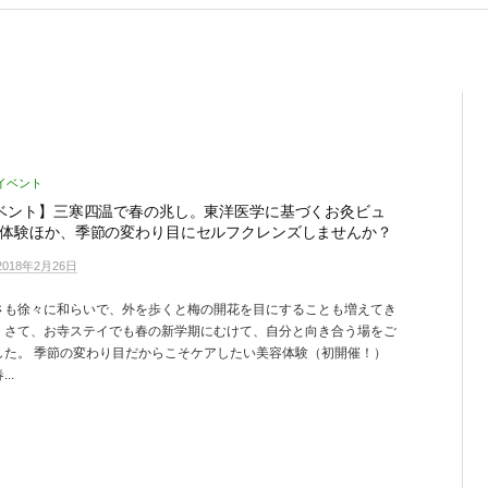
イベント
ベント】三寒四温で春の兆し。東洋医学に基づくお灸ビュ
体験ほか、季節の変わり目にセルフクレンズしませんか？
2018年2月26日
さも徐々に和らいで、外を歩くと梅の開花を目にすることも増えてき
。さて、お寺ステイでも春の新学期にむけて、自分と向き合う場をご
した。 季節の変わり目だからこそケアしたい美容体験（初開催！）
..