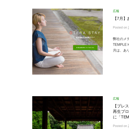
広報
【7月】
Posted
on
弊社のメ
TEMPL
月は、あ
広報
【プレス
再生プロ
に「TE
Posted
on