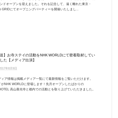
ランドオープンを迎えました。それを記念して、遠く離れた東京・
cho GRIDにてオープニングパーティーを開催いたしまし...
送】お寺ステイの活動をNHK WORLDにて密着取材してい
した【メディア出演】
2017年8月9日
ディア情報は掲載メディア一覧にて最新情報をご覧いただけます。
がNHK WORLDに登場します！先月オープンしたばかりの
E HOTEL 高山善光寺と都内での活動とを取り上げていただきました。