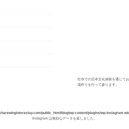
社寺での日本文化体験を通じて
場作りを行って参ります。
sharewing/oterastay.com/public_html/blog/wp-content/plugins/wp-instagram-wi
Instagram は無効なデータを返しました。