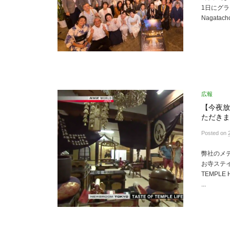
1日にグ
Nagata
広報
【今夜放
ただきま
Posted
on
弊社のメ
お寺ステイ
TEMPL
...