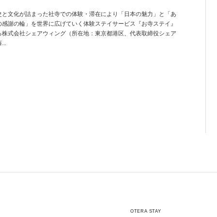
史と文化が詰まった社寺での体験・滞在により「日本の魅力」と「あ
の感謝の輪」を世界に広げていく体験ステイサービス『お寺ステイ』
る株式会社シェアウィング（所在地：東京都港区、代表取締役シェア
..
OTERA STAY