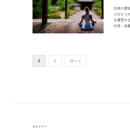
日本の歴
りがとう
を運営す
社長：佐藤.
投
1
2
次へ »
稿
の
ペ
ー
ジ
送
り
カテゴリー