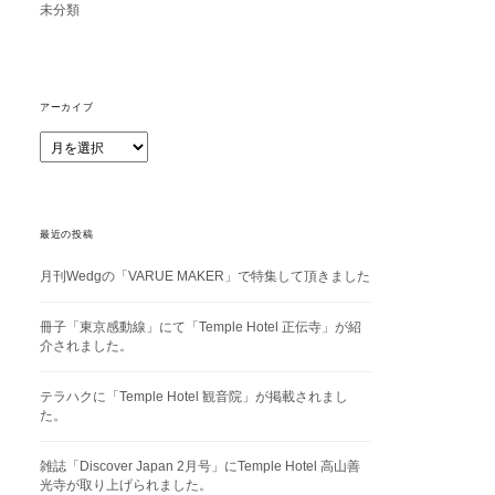
未分類
アーカイブ
ア
ー
カ
イ
ブ
最近の投稿
月刊Wedgの「VARUE MAKER」で特集して頂きました
冊子「東京感動線」にて「Temple Hotel 正伝寺」が紹
介されました。
テラハクに「Temple Hotel 観音院」が掲載されまし
た。
雑誌「Discover Japan 2月号」にTemple Hotel 高山善
光寺が取り上げられました。