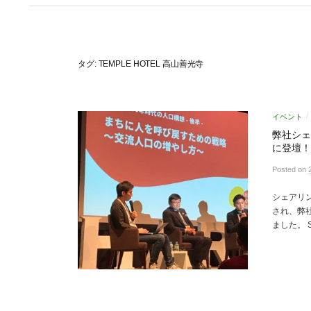
タグ:
TEMPLE HOTEL 高山善光寺
イベント
/
弊社シェ
に登壇！【
Posted
on
シェアリン
され、弊
ました。 S