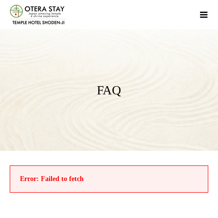
FAQ
Error:
Failed to fetch